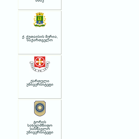
აწსუ
ქ. ქუთაისის მერია,
საქართველო
ქართული
უნივერსიტეტი
გორის
სახელმწიფო
სასწავლო
უნივერსიტეტი