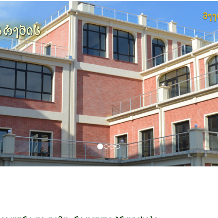
მე
არების