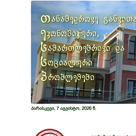
Previous
თ
ანამედროვე განვით
ე
კონომიკური,
ს
ამართლებრივი და
ს
ოციალური
პ
რობლემები
პარასკევი, 7 აგვისტო, 2026 წ.