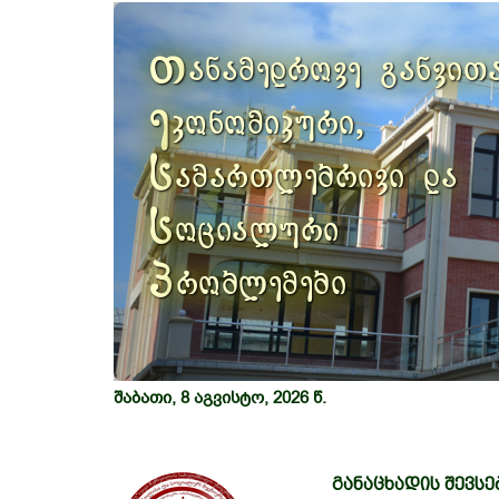
Previous
თ
ანამედროვე განვით
ე
კონომიკური,
ს
ამართლებრივი და
ს
ოციალური
პ
რობლემები
შაბათი, 8 აგვისტო, 2026 წ.
განაცხადის შევსე