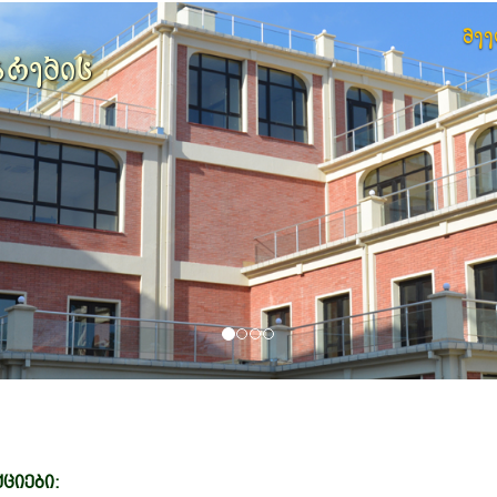
მე
არების
ციები: