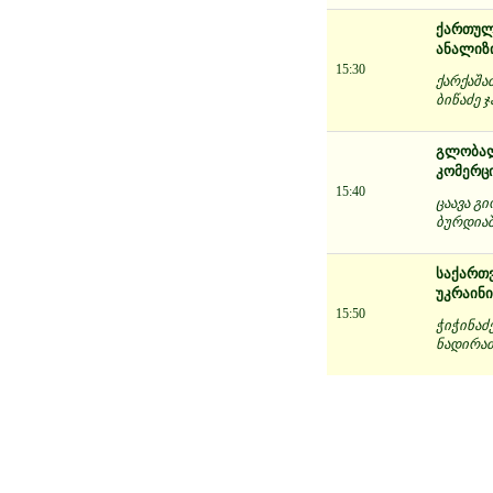
ქართულ
ანალიზ
15:30
ქარქაშა
ბიწაძე 
გლობალუ
კომერცი
15:40
ცაავა გ
ბურდიაშ
საქართვ
უკრაინი
15:50
ჭიჭინაძ
ნადირაძ