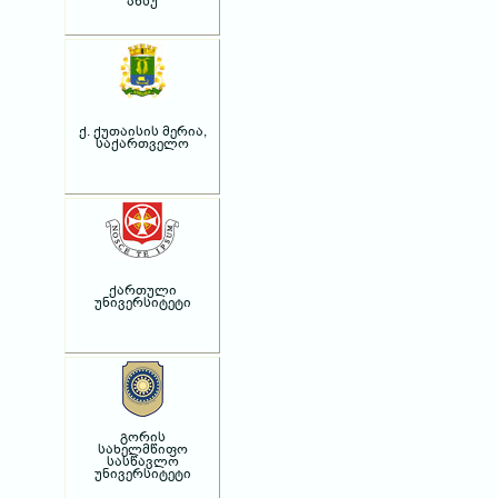
აწსუ
ქ. ქუთაისის მერია,
საქართველო
ქართული
უნივერსიტეტი
გორის
სახელმწიფო
სასწავლო
უნივერსიტეტი