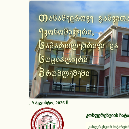
Previous
თ
ანამედროვე განვით
ე
კონომიკური,
ს
ამართლებრივი და
ს
ოციალური
პ
რობლემები
, 9 აგვისტო, 2026 წ.
კონფერენციის ჩატ
კონფერენციის ჩატარები