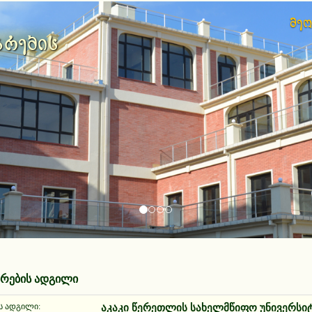
მე
არების
არების ადგილი
ს ადგილი:
აკაკი წერეთლის სახელმწიფო უნივერსი