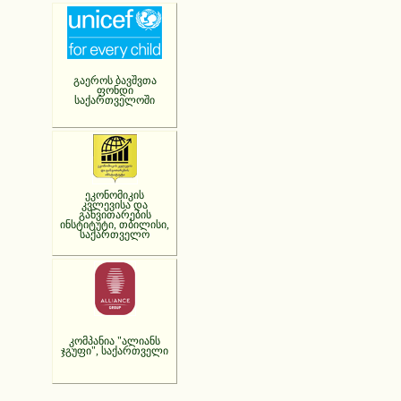
გაეროს ბავშვთა
ფონდი
საქართველოში
ეკონომიკის
კვლევისა და
განვითარების
ინსტიტუტი, თბილისი,
საქართველო
კომპანია "ალიანს
ჯგუფი", საქართველი