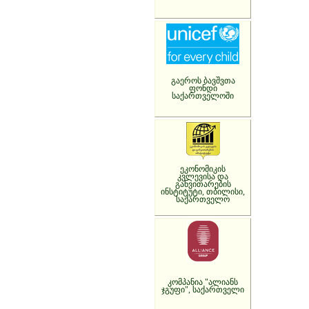
გაეროს ბავშვთა
ფონდი
საქართველოში
ეკონომიკის
კვლევისა და
განვითარების
ინსტიტუტი, თბილისი,
საქართველო
კომპანია "ალიანს
ჯგუფი", საქართველი