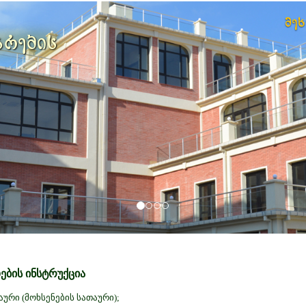
მე
არების
ების ინსტრუქცია
ური (მოხსენების სათაური);