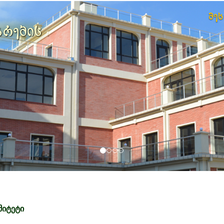
მე
არების
მიტეტი