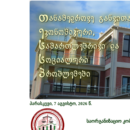
Previous
თ
ანამედროვე განვით
ე
კონომიკური,
ს
ამართლებრივი და
ს
ოციალური
პ
რობლემები
პარასკევი, 7 აგვისტო, 2026 წ.
საორგანიზაციო კო